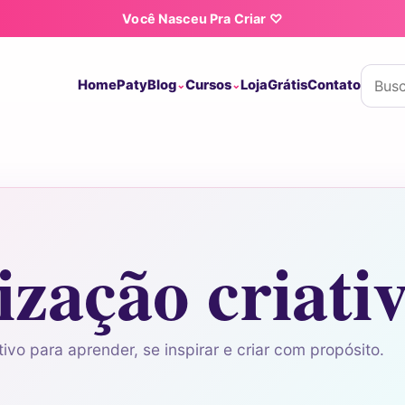
Você Nasceu Pra Criar ♡
Buscar
Home
Paty
Blog
Cursos
Loja
Grátis
Contato
ização criati
ivo para aprender, se inspirar e criar com propósito.