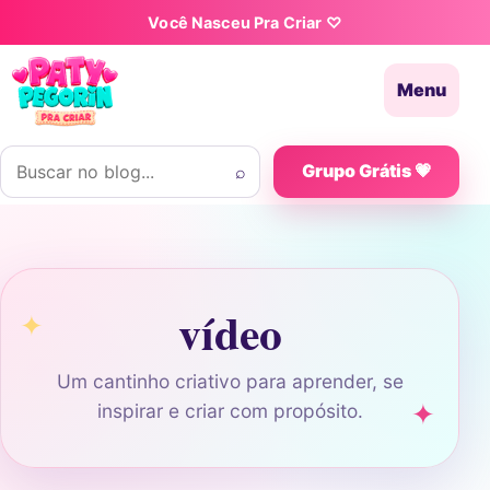
Pular para o conteúdo
Você Nasceu Pra Criar ♡
Menu
Buscar por:
⌕
Grupo Grátis 💗
vídeo
Um cantinho criativo para aprender, se
inspirar e criar com propósito.