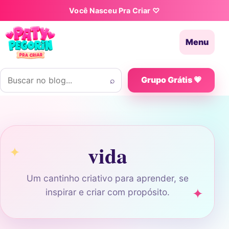
Pular para o conteúdo
Você Nasceu Pra Criar ♡
Menu
Buscar por:
⌕
Grupo Grátis 💗
vida
Um cantinho criativo para aprender, se
inspirar e criar com propósito.