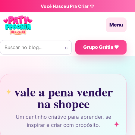
Pular para o conteúdo
Você Nasceu Pra Criar ♡
Menu
Buscar por:
⌕
Grupo Grátis 💗
vale a pena vender
na shopee
Um cantinho criativo para aprender, se
inspirar e criar com propósito.