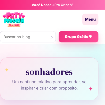
Pular para o conteúdo
Você Nasceu Pra Criar ♡
Menu
Buscar por:
⌕
Grupo Grátis 💗
sonhadores
Um cantinho criativo para aprender, se
inspirar e criar com propósito.