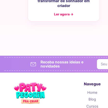
transformar de sonhador em
criador
Ler agora →
Receba nossas ideias e
novidades
Navegue
Home
Blog
Cursos