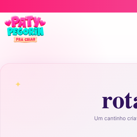
Pular para o conteúdo
rot
Um cantinho criat