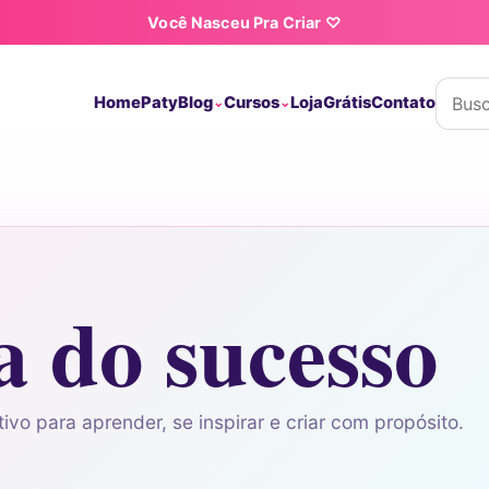
Você Nasceu Pra Criar ♡
Buscar
Home
Paty
Blog
Cursos
Loja
Grátis
Contato
a do sucesso
ivo para aprender, se inspirar e criar com propósito.