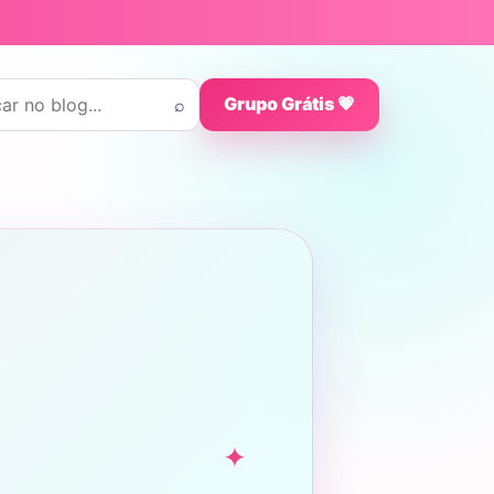
 por:
⌕
Grupo Grátis 💗