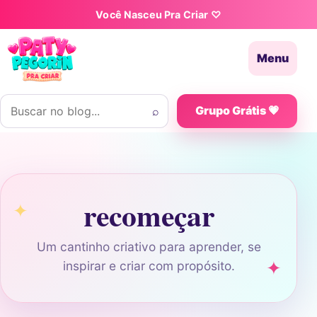
Pular para o conteúdo
Você Nasceu Pra Criar ♡
Menu
Buscar por:
⌕
Grupo Grátis 💗
recomeçar
Um cantinho criativo para aprender, se
inspirar e criar com propósito.