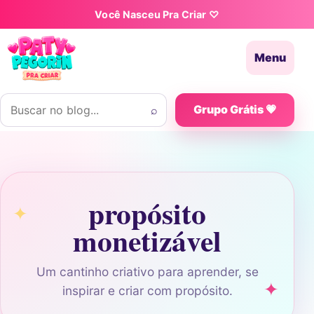
Pular para o conteúdo
Você Nasceu Pra Criar ♡
Menu
Buscar por:
⌕
Grupo Grátis 💗
propósito
monetizável
Um cantinho criativo para aprender, se
inspirar e criar com propósito.