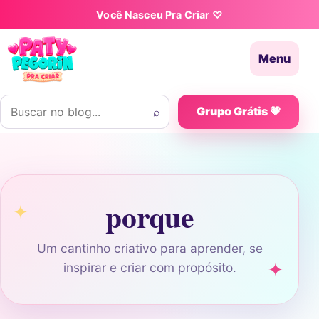
Pular para o conteúdo
Você Nasceu Pra Criar ♡
Menu
Buscar por:
⌕
Grupo Grátis 💗
porque
Um cantinho criativo para aprender, se
inspirar e criar com propósito.