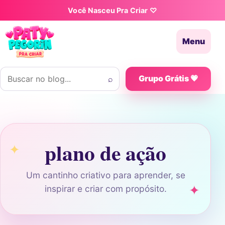
Pular para o conteúdo
Você Nasceu Pra Criar ♡
Menu
Buscar por:
⌕
Grupo Grátis 💗
plano de ação
Um cantinho criativo para aprender, se
inspirar e criar com propósito.