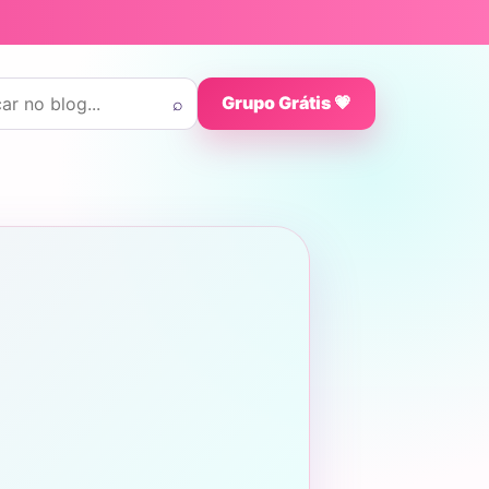
 por:
⌕
Grupo Grátis 💗