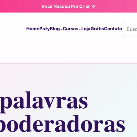
Você Nasceu Pra Criar ♡
Buscar
Home
Paty
Blog
Cursos
Loja
Grátis
Contato
palavras
oderadoras