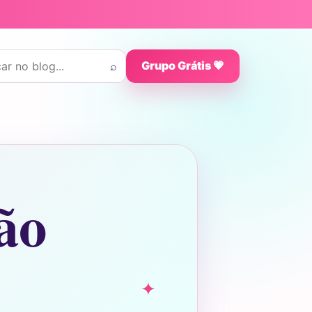
 por:
⌕
Grupo Grátis 💗
ão