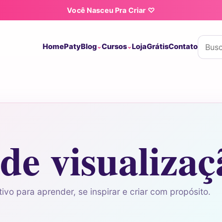
Você Nasceu Pra Criar ♡
Buscar
Home
Paty
Blog
Cursos
Loja
Grátis
Contato
 de visualizaç
ivo para aprender, se inspirar e criar com propósito.