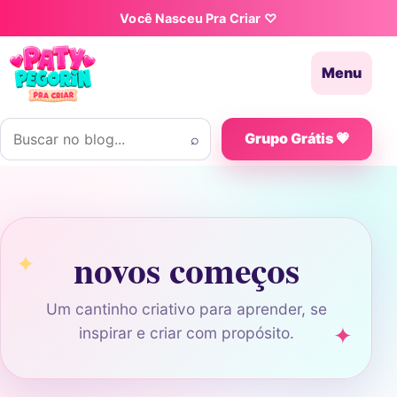
Pular para o conteúdo
Você Nasceu Pra Criar ♡
Menu
Buscar por:
⌕
Grupo Grátis 💗
novos começos
Um cantinho criativo para aprender, se
inspirar e criar com propósito.