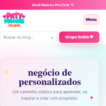
Pular para o conteúdo
Você Nasceu Pra Criar ♡
Menu
Buscar por:
⌕
Grupo Grátis 💗
negócio de
personalizados
Um cantinho criativo para aprender, se
inspirar e criar com propósito.