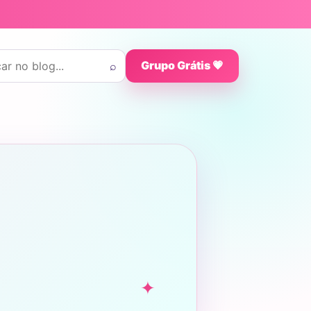
 por:
⌕
Grupo Grátis 💗