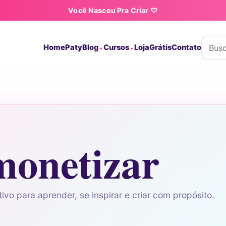
Você Nasceu Pra Criar ♡
Buscar
Home
Paty
Blog
Cursos
Loja
Grátis
Contato
monetizar
ivo para aprender, se inspirar e criar com propósito.