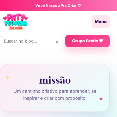
Pular para o conteúdo
Você Nasceu Pra Criar ♡
Menu
Buscar por:
⌕
Grupo Grátis 💗
missão
Um cantinho criativo para aprender, se
inspirar e criar com propósito.