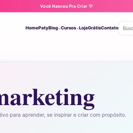
Você Nasceu Pra Criar ♡
Buscar
Home
Paty
Blog
Cursos
Loja
Grátis
Contato
marketing
ivo para aprender, se inspirar e criar com propósito.