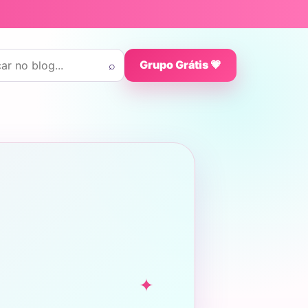
 por:
⌕
Grupo Grátis 💗