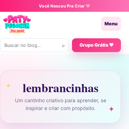
Pular para o conteúdo
Você Nasceu Pra Criar ♡
Menu
Buscar por:
⌕
Grupo Grátis 💗
lembrancinhas
Um cantinho criativo para aprender, se
inspirar e criar com propósito.