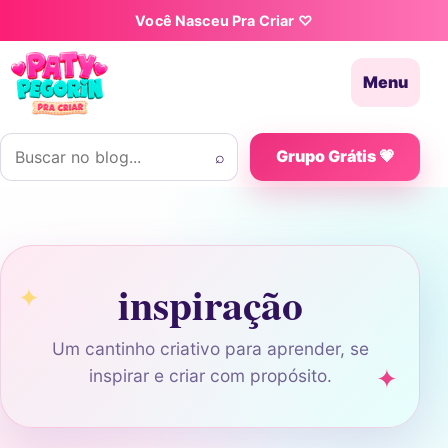
Pular para o conteúdo
Você Nasceu Pra Criar ♡
Menu
Buscar por:
⌕
Grupo Grátis 💗
inspiração
Um cantinho criativo para aprender, se
inspirar e criar com propósito.