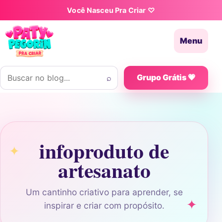
Pular para o conteúdo
Você Nasceu Pra Criar ♡
Menu
Buscar por:
⌕
Grupo Grátis 💗
infoproduto de
artesanato
Um cantinho criativo para aprender, se
inspirar e criar com propósito.