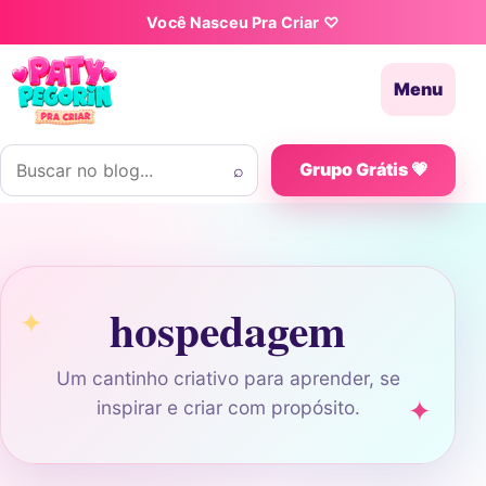
Pular para o conteúdo
Você Nasceu Pra Criar ♡
Menu
Buscar por:
⌕
Grupo Grátis 💗
hospedagem
Um cantinho criativo para aprender, se
inspirar e criar com propósito.