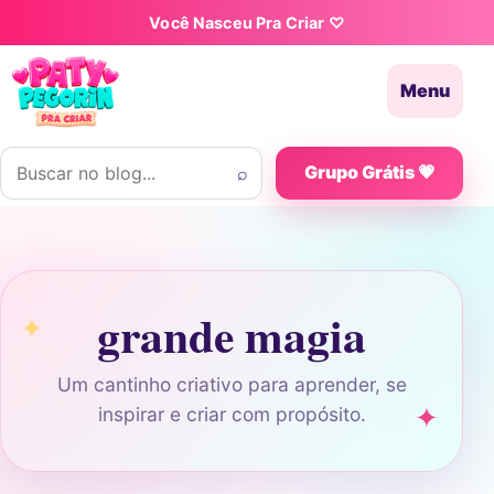
Pular para o conteúdo
Você Nasceu Pra Criar ♡
Menu
Buscar por:
⌕
Grupo Grátis 💗
grande magia
Um cantinho criativo para aprender, se
inspirar e criar com propósito.