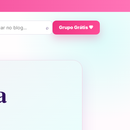
 por:
⌕
Grupo Grátis 💗
a