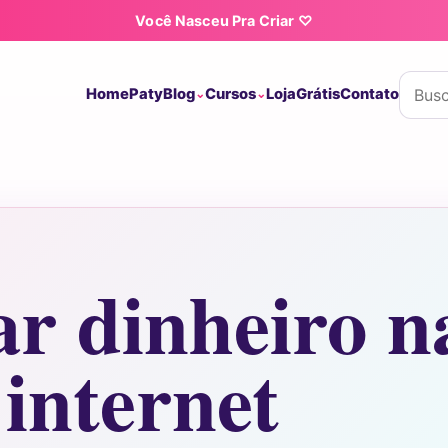
Você Nasceu Pra Criar ♡
Buscar
Home
Paty
Blog
Cursos
Loja
Grátis
Contato
r dinheiro n
internet