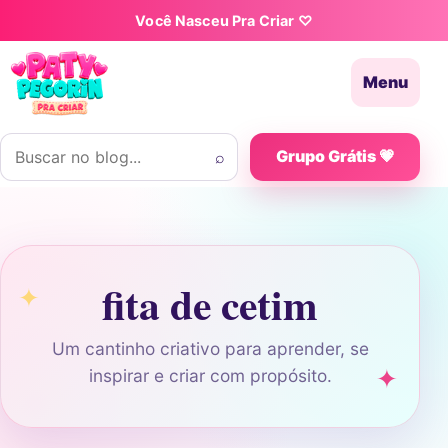
Pular para o conteúdo
Você Nasceu Pra Criar ♡
Menu
Buscar por:
⌕
Grupo Grátis 💗
fita de cetim
Um cantinho criativo para aprender, se
inspirar e criar com propósito.