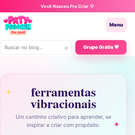
Pular para o conteúdo
Você Nasceu Pra Criar ♡
Menu
Buscar por:
⌕
Grupo Grátis 💗
ferramentas
vibracionais
Um cantinho criativo para aprender, se
inspirar e criar com propósito.