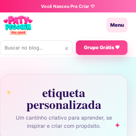
Pular para o conteúdo
Você Nasceu Pra Criar ♡
Menu
Buscar por:
⌕
Grupo Grátis 💗
etiqueta
personalizada
Um cantinho criativo para aprender, se
inspirar e criar com propósito.