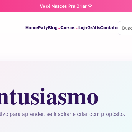
Você Nasceu Pra Criar ♡
Buscar
Home
Paty
Blog
Cursos
Loja
Grátis
Contato
ntusiasmo
ivo para aprender, se inspirar e criar com propósito.