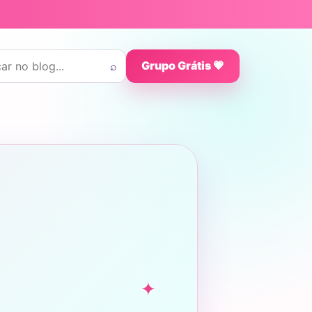
 por:
⌕
Grupo Grátis 💗