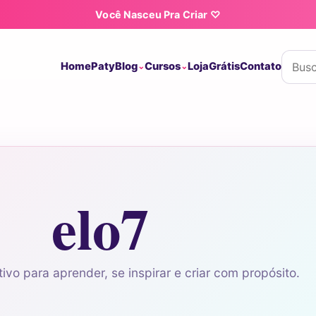
Você Nasceu Pra Criar ♡
Buscar
Home
Paty
Blog
Cursos
Loja
Grátis
Contato
elo7
ivo para aprender, se inspirar e criar com propósito.