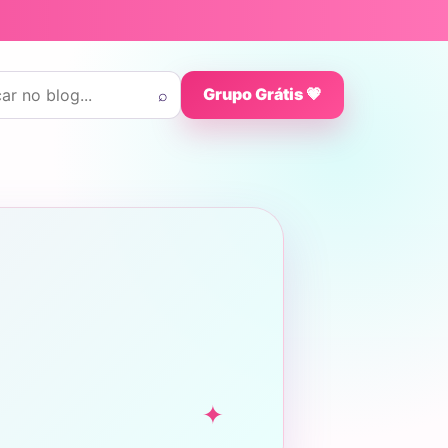
 por:
⌕
Grupo Grátis 💗