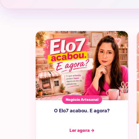
Negócio Artesanal
O Elo7 acabou. E agora?
Ler agora →