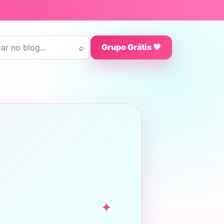
 por:
⌕
Grupo Grátis 💗