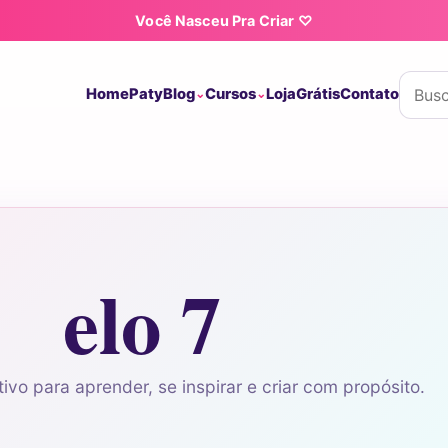
Você Nasceu Pra Criar ♡
Buscar
Home
Paty
Blog
Cursos
Loja
Grátis
Contato
elo 7
ivo para aprender, se inspirar e criar com propósito.