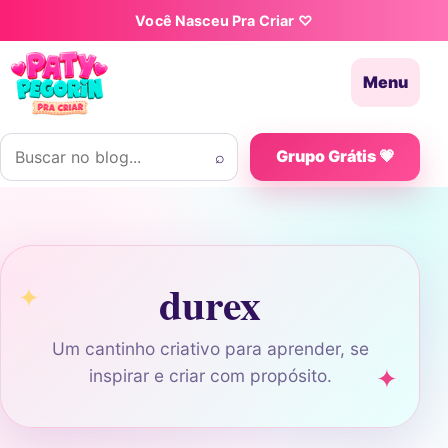
Pular para o conteúdo
Você Nasceu Pra Criar ♡
Menu
Buscar por:
⌕
Grupo Grátis 💗
durex
Um cantinho criativo para aprender, se
inspirar e criar com propósito.