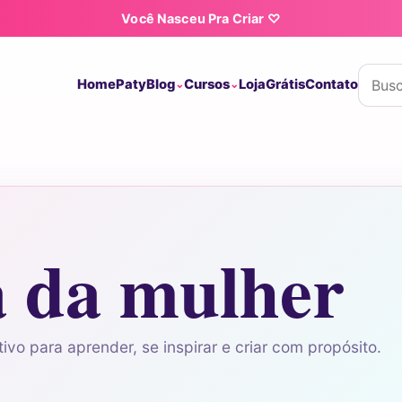
Você Nasceu Pra Criar ♡
Buscar
Home
Paty
Blog
Cursos
Loja
Grátis
Contato
a da mulher
ivo para aprender, se inspirar e criar com propósito.