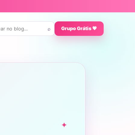
 por:
⌕
Grupo Grátis 💗