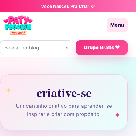
Pular para o conteúdo
Você Nasceu Pra Criar ♡
Menu
Buscar por:
⌕
Grupo Grátis 💗
criative-se
Um cantinho criativo para aprender, se
inspirar e criar com propósito.