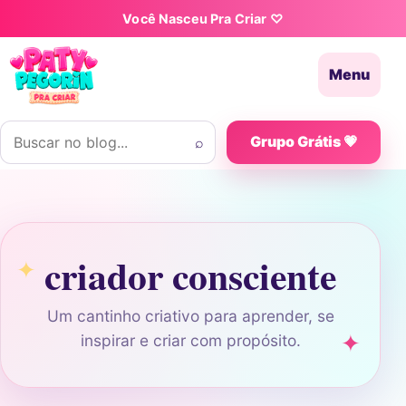
Pular para o conteúdo
Você Nasceu Pra Criar ♡
Menu
Buscar por:
⌕
Grupo Grátis 💗
criador consciente
Um cantinho criativo para aprender, se
inspirar e criar com propósito.