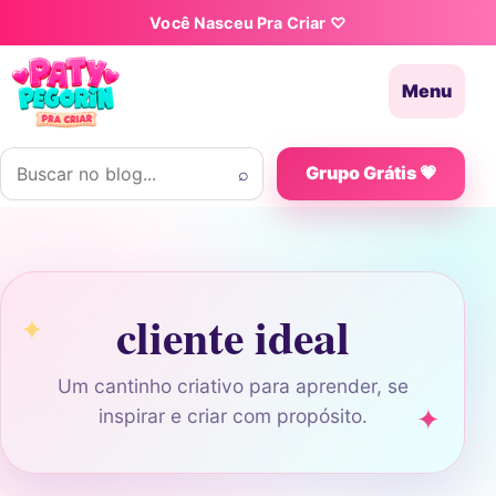
Pular para o conteúdo
Você Nasceu Pra Criar ♡
Menu
Buscar por:
⌕
Grupo Grátis 💗
cliente ideal
Um cantinho criativo para aprender, se
inspirar e criar com propósito.