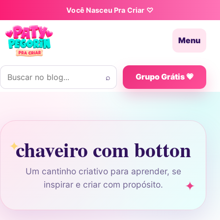
Pular para o conteúdo
Você Nasceu Pra Criar ♡
Menu
Buscar por:
⌕
Grupo Grátis 💗
chaveiro com botton
Um cantinho criativo para aprender, se
inspirar e criar com propósito.