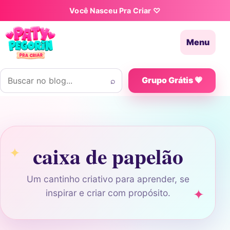
Pular para o conteúdo
Você Nasceu Pra Criar ♡
Menu
Buscar por:
⌕
Grupo Grátis 💗
caixa de papelão
Um cantinho criativo para aprender, se
inspirar e criar com propósito.