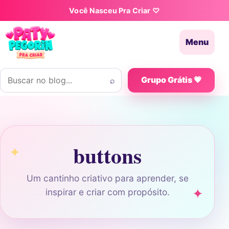
Pular para o conteúdo
Você Nasceu Pra Criar ♡
Menu
Buscar por:
⌕
Grupo Grátis 💗
buttons
Um cantinho criativo para aprender, se
inspirar e criar com propósito.