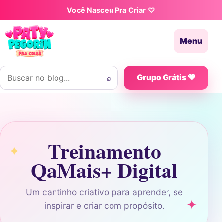
Pular para o conteúdo
Você Nasceu Pra Criar ♡
Menu
Buscar por:
⌕
Grupo Grátis 💗
Treinamento
QaMais+ Digital
Um cantinho criativo para aprender, se
inspirar e criar com propósito.