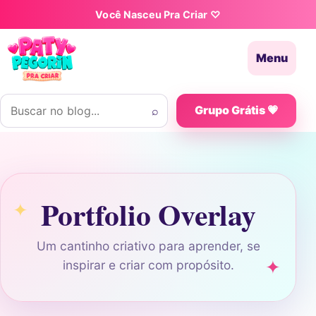
Pular para o conteúdo
Você Nasceu Pra Criar ♡
Menu
Buscar por:
⌕
Grupo Grátis 💗
Portfolio Overlay
Um cantinho criativo para aprender, se
inspirar e criar com propósito.