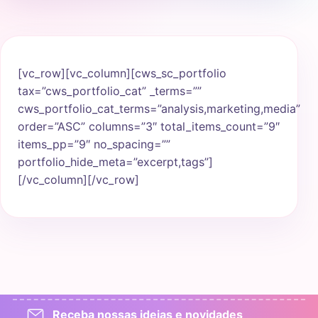
[vc_row][vc_column][cws_sc_portfolio
tax=”cws_portfolio_cat” _terms=””
cws_portfolio_cat_terms=”analysis,marketing,media”
order=”ASC” columns=”3″ total_items_count=”9″
items_pp=”9″ no_spacing=””
portfolio_hide_meta=”excerpt,tags”]
[/vc_column][/vc_row]
Receba nossas ideias e novidades