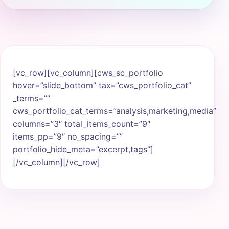
[vc_row][vc_column][cws_sc_portfolio
hover=”slide_bottom” tax=”cws_portfolio_cat”
_terms=””
cws_portfolio_cat_terms=”analysis,marketing,media”
columns=”3″ total_items_count=”9″
items_pp=”9″ no_spacing=””
portfolio_hide_meta=”excerpt,tags”]
[/vc_column][/vc_row]