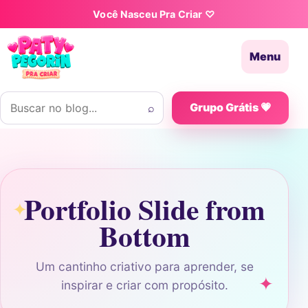
Pular para o conteúdo
Você Nasceu Pra Criar ♡
Menu
Buscar por:
⌕
Grupo Grátis 💗
Portfolio Slide from
Bottom
Um cantinho criativo para aprender, se
inspirar e criar com propósito.