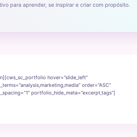
ivo para aprender, se inspirar e criar com propósito.
][cws_sc_portfolio hover=”slide_left”
t_terms=”analysis,marketing,media” order=”ASC”
_spacing=”1″ portfolio_hide_meta=”excerpt,tags”]