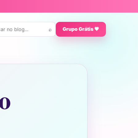
 por:
⌕
Grupo Grátis 💗
no