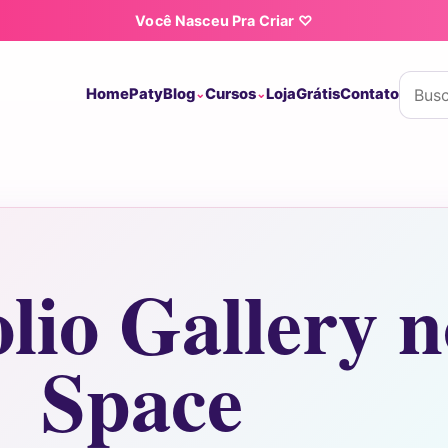
Você Nasceu Pra Criar ♡
Buscar
Home
Paty
Blog
Cursos
Loja
Grátis
Contato
olio Gallery 
Space