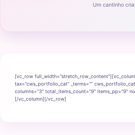
Um cantinho criat
[vc_row full_width=”stretch_row_content”][vc_column
tax=”cws_portfolio_cat” _terms=”” cws_portfolio_ca
columns=”3″ total_items_count=”9″ items_pp=”9″ no
[/vc_column][/vc_row]