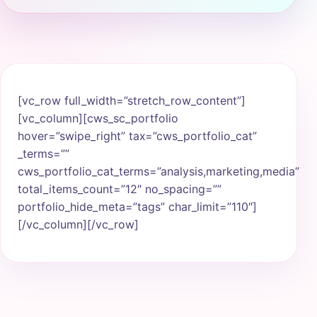
[vc_row full_width=”stretch_row_content”]
[vc_column][cws_sc_portfolio
hover=”swipe_right” tax=”cws_portfolio_cat”
_terms=””
cws_portfolio_cat_terms=”analysis,marketing,media”
total_items_count=”12″ no_spacing=””
portfolio_hide_meta=”tags” char_limit=”110″]
[/vc_column][/vc_row]