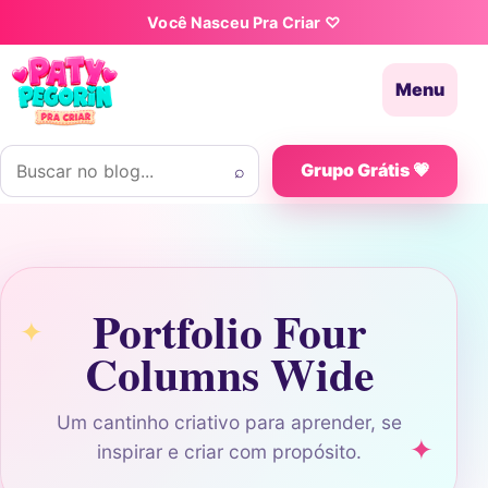
Pular para o conteúdo
Você Nasceu Pra Criar ♡
Menu
Buscar por:
⌕
Grupo Grátis 💗
Portfolio Four
Columns Wide
Um cantinho criativo para aprender, se
inspirar e criar com propósito.