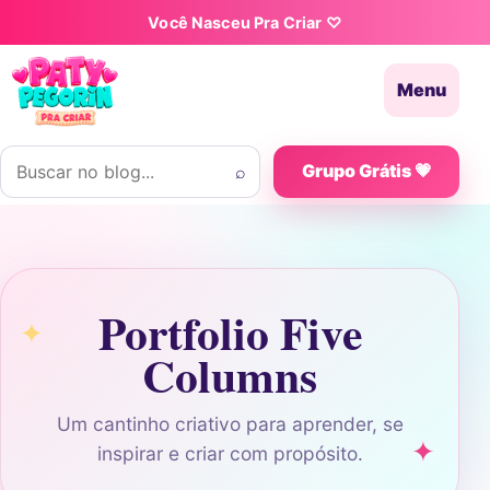
Pular para o conteúdo
Você Nasceu Pra Criar ♡
Menu
Buscar por:
⌕
Grupo Grátis 💗
Portfolio Five
Columns
Um cantinho criativo para aprender, se
inspirar e criar com propósito.