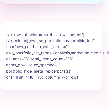
[vc_row full_width=”stretch_row_content”]
[vc_column][cws_sc_portfolio hover=”slide_left”
tax=”cws_portfolio_cat” _terms=””
cws_portfolio_cat_terms=”analysis,marketing,media,slid
columns=”5″ total_items_count=”15″
items_pp=”15″ no_spacing=””
portfolio_hide_meta=”excerpt,tags”
char_limit=”110″][/vc_column][/vc_row]