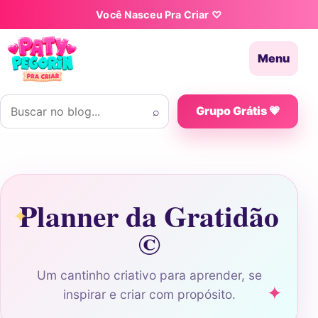
Pular para o conteúdo
Você Nasceu Pra Criar ♡
Menu
Buscar por:
⌕
Grupo Grátis 💗
Planner da Gratidão
©
Um cantinho criativo para aprender, se
inspirar e criar com propósito.