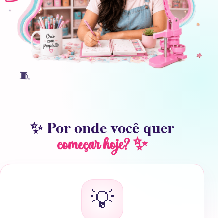
🧵
✨ Por onde você quer
começar hoje? ✨
💡