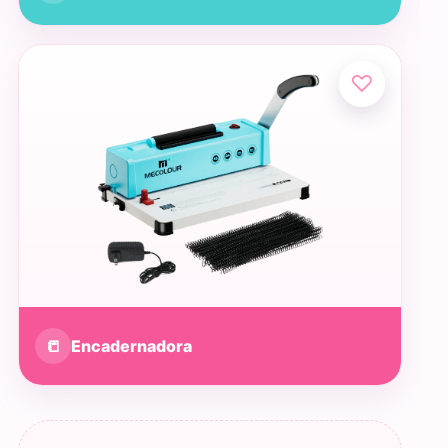
♡
📒
Encadernadora