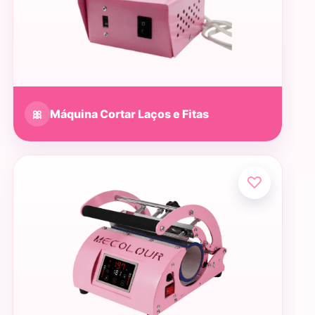
🎀
Máquina Cortar Laços e Fitas
♡