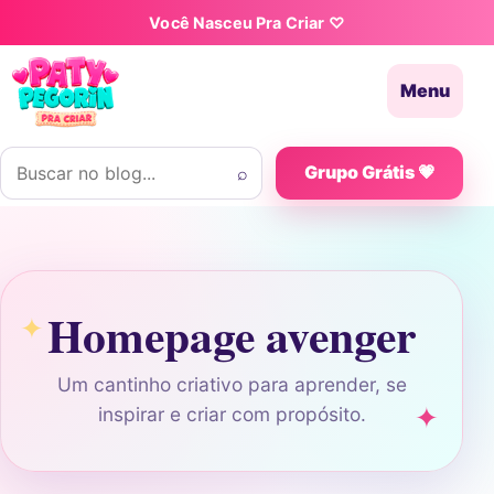
Pular para o conteúdo
Você Nasceu Pra Criar ♡
Menu
Buscar por:
⌕
Grupo Grátis 💗
Homepage avenger
Um cantinho criativo para aprender, se
inspirar e criar com propósito.