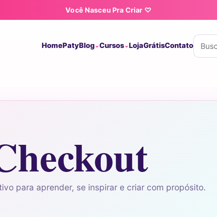
Você Nasceu Pra Criar ♡
Buscar
Home
Paty
Blog
Cursos
Loja
Grátis
Contato
Checkout
ivo para aprender, se inspirar e criar com propósito.