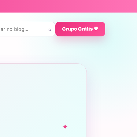
 por:
⌕
Grupo Grátis 💗