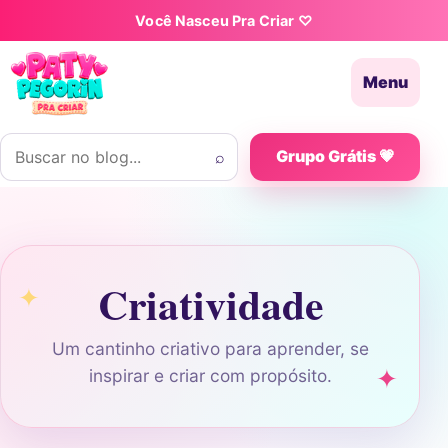
Pular para o conteúdo
Você Nasceu Pra Criar ♡
Menu
Buscar por:
⌕
Grupo Grátis 💗
Criatividade
Um cantinho criativo para aprender, se
inspirar e criar com propósito.