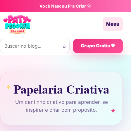
Pular para o conteúdo
Você Nasceu Pra Criar ♡
Menu
Buscar por:
⌕
Grupo Grátis 💗
Papelaria Criativa
Um cantinho criativo para aprender, se
inspirar e criar com propósito.