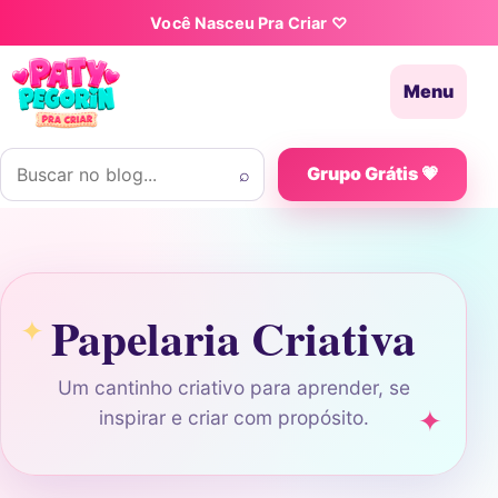
Pular para o conteúdo
Você Nasceu Pra Criar ♡
Menu
Buscar por:
⌕
Grupo Grátis 💗
Papelaria Criativa
Um cantinho criativo para aprender, se
inspirar e criar com propósito.